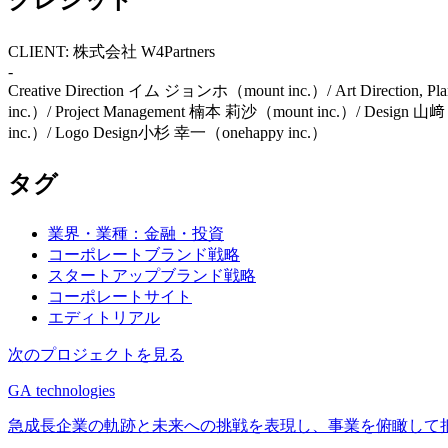
クレジット
CLIENT: 株式会社 W4Partners
-
Creative Direction イム ジョンホ（mount inc.）/ Art Direction, P
inc.）/ Project Management 楠本 莉沙（mount inc.）/ Design
inc.）
/ Logo Design小杉 幸一（onehappy inc.）
タグ
業界・業種：金融・投資
コーポレートブランド戦略
スタートアップブランド戦略
コーポレートサイト
エディトリアル
次のプロジェクトを見る
GA technologies
急成長企業の軌跡と未来への挑戦を表現し、事業を俯瞰して