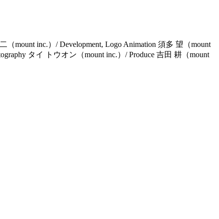
 健二（mount inc.）/ Development, Logo Animation 須多 望（mount
Photography タイ トウオン（mount inc.）/ Produce 吉田 耕（mount