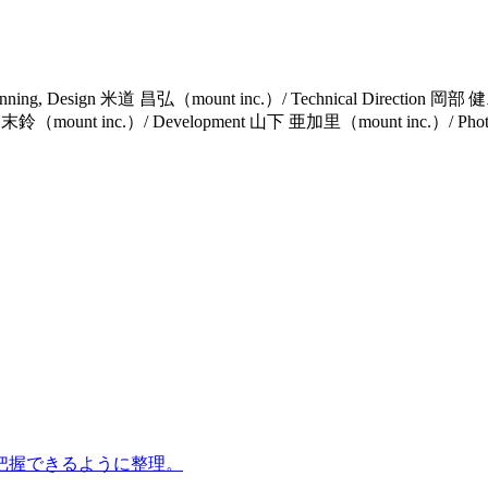
lanning, Design 米道 昌弘（mount inc.）/ Technical Direction 岡部
 山﨑 末鈴（mount inc.）/ Development 山下 亜加里（mount inc.）/ 
把握できるように整理。